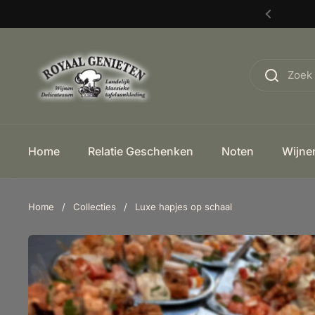
Ga naar content
Home
Relatie Geschenken
Noten
Wijne
Home
/
Collecties
/
Luxe hapjes op schaal