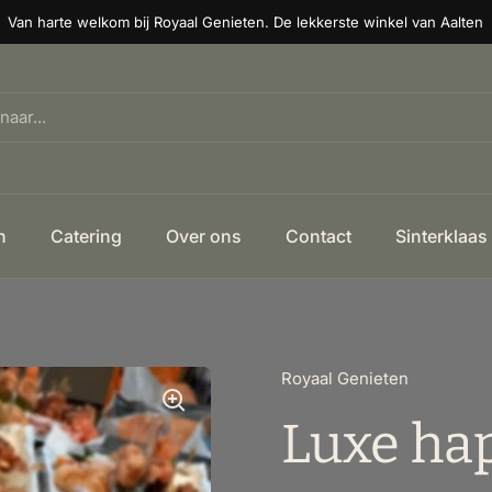
Van harte welkom bij Royaal Genieten. De lekkerste winkel van Aalten
n
Catering
Over ons
Contact
Sinterklaas
Royaal Genieten
Luxe hap