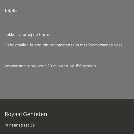
€8,95
Lekker voor bij de borrel.
Gehaktballen in een pittige tomatensaus met Parmezaanse kaas.
Verwarmen: ongeveer 20 minuten op 150 graden
Royaal Genieten
Prinsenstraat 39