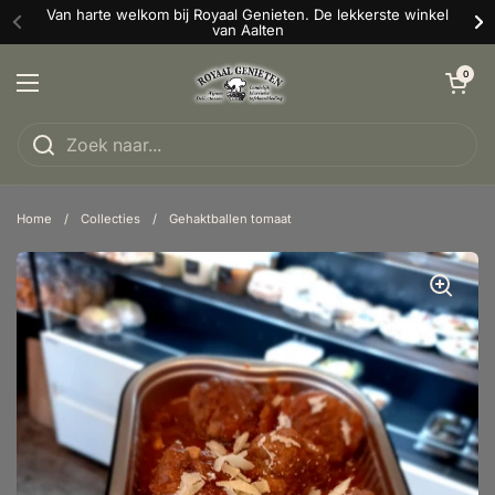
Ga naar content
Van harte welkom bij Royaal Genieten. De lekkerste winkel
van Aalten
Winkelwagentje o
0
Menu openen
Home
/
Collecties
/
Gehaktballen tomaat